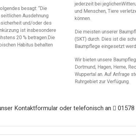
jederzeit bei jeglichenWitt
olgendes besagt: “Die
und Menschen, Tiere verlet
r seitlichen Ausdehnung
können.
sicherheit und/oder des
nkürzung ist insbesondere
Die meisten unserer Baumpfle
chstens 20 % betragen.Die
(SKT) durch. Dies ist die sch
ypischen Habitus behalten
Baumpflege eingesetzt werd
Wir bieten unsere Baumpfleg
Dortmund, Hagen, Herne, Rec
Wuppertal an. Auf Anfrage s
Ruhrgebiet zur Verfügung.
unser Kontaktformular oder telefonisch an
01578 