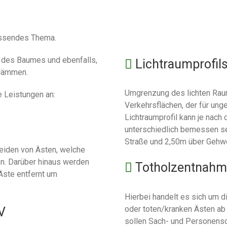
assendes Thema.
ät des Baumes und ebenfalls,
Lichtraumprofils
udämmen.
Umgrenzung des lichten Rau
e Leistungen an:
Verkehrsflächen, der für ung
Lichtraumprofil kann je nach
unterschiedlich bemessen sei
Straße und 2,50m über Gehw
eiden von Ästen, welche
n. Darüber hinaus werden
Totholzentnahm
Äste entfernt um
Hierbei handelt es sich um 
oder toten/kranken Ästen 
V
sollen Sach- und Personens